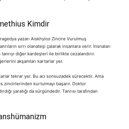
ethius Kimdir
tragedya yazarı Aiskhylos Zincire Vurulmuş
ıların sırrı olanateşi çalarak insanlara verir. İnsnaları
rıyı diğer kardeşleri ile birlikte cezalandırır.
ğerlerini akşamları kartarlar yer.
tarlar tekrar yer. Bu acı sonsuzadek sürecektir. Ama
 zincirlerinden kurtulmayı başarır. Doktor
ırdığı yaratığı da sürgündedir. Tanrısı tarafından
.
ranshümanizm