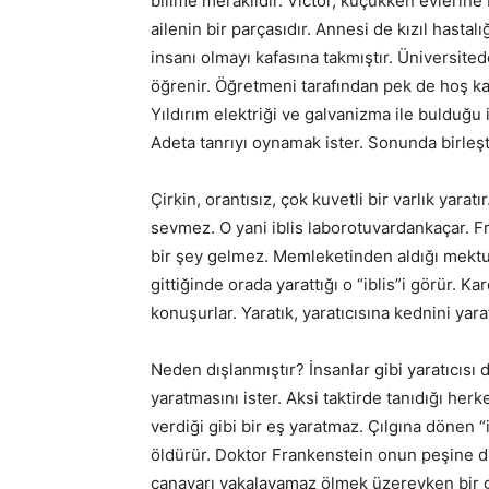
bilime meraklıdır. Victor, küçükken evlerine E
ailenin bir parçasıdır. Annesi de kızıl hasta
insanı olmayı kafasına takmıştır. Üniversite
öğrenir. Öğretmeni tarafından pek de hoş ka
Yıldırım elektriği ve galvanizma ile bulduğu i
Adeta tanrıyı oynamak ister. Sonunda birleşt
Çirkin, orantısız, çok kuvetli bir varlık yaratı
sevmez. O yani iblis laborotuvardankaçar. F
bir şey gelmez. Memleketinden aldığı mektu
gittiğinde orada yarattığı o “iblis”i görür. K
konuşurlar. Yaratık, yaratıcısına kednini ya
Neden dışlanmıştır? İnsanlar gibi yaratıcıs
yaratmasını ister. Aksi taktirde tanıdığı herk
verdiği gibi bir eş yaratmaz. Çılgına dönen “
öldürür. Doktor Frankenstein onun peşine d
canavarı yakalayamaz ölmek üzereyken bir g