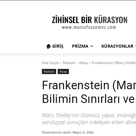
🏠 GIRIŞ
PRIZMA
KÜRASYONLAR
Ana Sayfa
Makale
Kitap
Frankenstein (Mary Shelley
Makale
Kitap
Frankenstein (Mar
Bilimin Sınırları v
Mary Shelley’nin ölümsüz yapıtı, insanl
varoluşsal sonuçları irdeleyen erken dön
Düzenlenme tarihi:
Mayıs 9, 2026