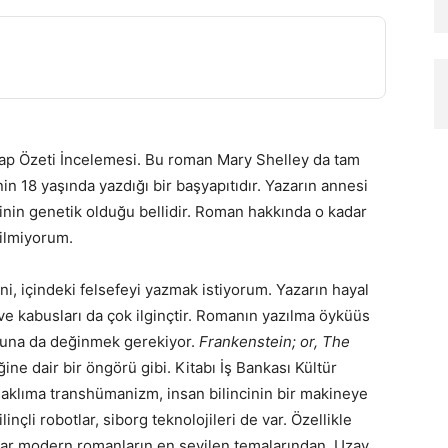
p Özeti İncelemesi. Bu roman Mary Shelley da tam
n 18 yaşında yazdığı bir başyapıtıdır. Yazarın annesi
ğinin genetik olduğu bellidir. Roman hakkında o kadar
bilmiyorum.
i, içindeki felsefeyi yazmak istiyorum. Yazarın hayal
ve kabusları da çok ilginçtir. Romanın yazılma öyküüs
usuna da değinmek gerekiyor.
Frankenstein; or, The
ine dair bir öngörü gibi. Kitabı İş Bankası Kültür
 aklıma transhümanizm, insan bilincinin bir makineye
inçli robotlar, siborg teknolojileri de var. Özellikle
tlar modern romanların en sevilen temalarından. Uzay