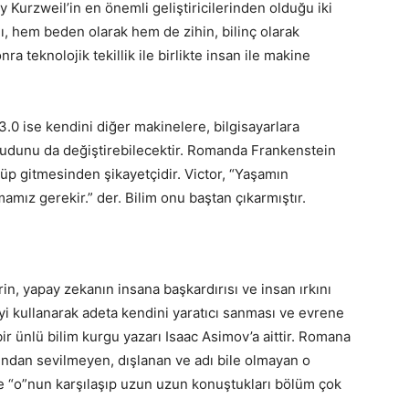
 Kurzweil’in en önemli geliştiricilerinden olduğu iki
ı, hem beden olarak hem de zihin, bilinç olarak
ra teknolojik tekillik ile birlikte insan ile makine
3.0 ise kendini diğer makinelere, bilgisayarlara
ücudunu da değiştirebilecektir. Romanda Frankenstein
üp gitmesinden şikayetçidir. Victor, “Yaşamın
mız gerekir.” der. Bilim onu baştan çıkarmıştır.
in, yapay zekanın insana başkardırısı ve insan ırkını
iyi kullanarak adeta kendini yaratıcı sanması ve evrene
r ünlü bilim kurgu yazarı Isaac Asimov’a aittir. Romana
ından sevilmeyen, dışlanan ve adı bile olmayan o
e “o”nun karşılaşıp uzun uzun konuştukları bölüm çok