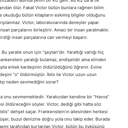
lizabeth adında yetim bir kız gelir. Bu kız da artık
lığından ölür. Fakat Victor bütün bunlara rağmen bilim
de okuduğu bütün kitapların eskimiş bilgiler olduğunu
rşılanmaz. Victor, laboratuvarında deneyler yapar.
nsan parçalarını birleştirir. Amacı bir insan yaratmaktır.
irdiği insan parçalarına can vermeyi başarır.
r. Bu yaratık onun için “şeytan”dır. Yarattığı varlığı hiç
rankenstein yaratığı bulamaz, endişelidir ama elinden
pta erkek kardeşinin öldürüldüğünü öğrenir. Evine
ardeşini “o” öldürmüştür. İblis ile Victor uzun uzun
ratıp neden sevmediğini sorar?
ı da onu sevmemektedir. Yaratıcıdan kendine bir “Havva”
esi öldüreceğini söyler. Victor, dediği gibi hatta söz
iblis” dehşet saçar. Frankenstein’ın ailesinden herkesi
üşer, buzul denizine doğru yola onu takip eder. Burada
emi tarafından kurtarılan Victor, bütün bu öyküsünü