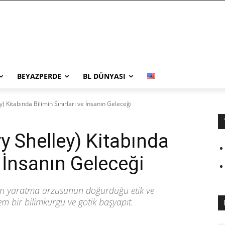
BEYAZPERDE
BL DÜNYASI
) Kitabında Bilimin Sınırları ve İnsanın Geleceği
y Shelley) Kitabında
e İnsanın Geleceği
ığın yaratma arzusunun doğurduğu etik ve
em bir bilimkurgu ve gotik başyapıt.