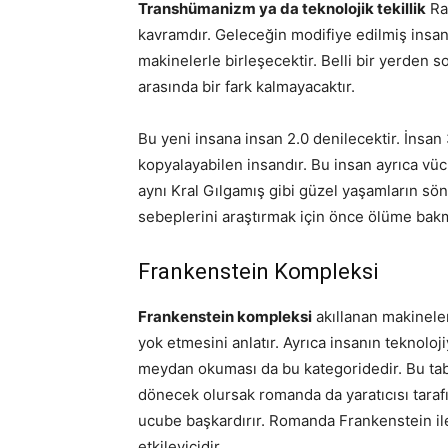
Transhümanizm ya da teknolojik tekillik
Ray
kavramdır. Geleceğin modifiye edilmiş insan
makinelerle birleşecektir. Belli bir yerden son
arasında bir fark kalmayacaktır.
Bu yeni insana insan 2.0 denilecektir. İnsan 
kopyalayabilen insandır. Bu insan ayrıca v
aynı Kral Gılgamış gibi güzel yaşamların sön
sebeplerini araştırmak için önce ölüme bakma
Frankenstein Kompleksi
Frankenstein kompleksi
akıllanan makineler
yok etmesini anlatır. Ayrıca insanın teknoloj
meydan okuması da bu kategoridedir. Bu tabi
dönecek olursak romanda da yaratıcısı taraf
ucube başkardırır. Romanda Frankenstein il
etkileyicidir.