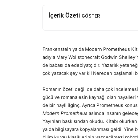
İçerik Özeti
GÖSTER
Frankenstein ya da Modern Prometheus Kita
adıyla Mary Wollstonecraft Godwin Shelley’ni
de babası da edebiyatçıdır. Yazarlık yetene
çok yazacak şey var ki! Nereden başlamalı 
Romanın özeti değil de daha çok incelemesin
gücü ve romana esin kaynağı olan hayalleri 
de bir hayli ilginç. Ayrıca Prometheus kon
Modern Prometheus
aslında insanın geleceğ
Yayınları baskısından okudu. Kitabı okurken
ya da bilgisayara kopyalanması geldi. Yine bil
bilim kurgu klasiklerinin vazgeçilmezi robo