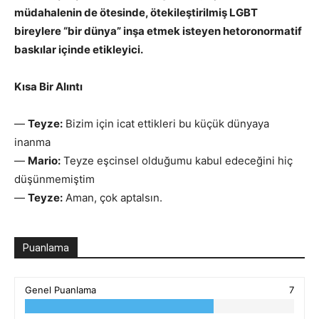
müdahalenin de ötesinde, ötekileştirilmiş LGBT
bireylere “bir dünya” inşa etmek isteyen hetoronormatif
baskılar içinde etikleyici.
Kısa Bir Alıntı
—
Teyze:
Bizim için icat ettikleri bu küçük dünyaya
inanma
—
Mario:
Teyze eşcinsel olduğumu kabul edeceğini hiç
düşünmemiştim
—
Teyze:
Aman, çok aptalsın.
Puanlama
Genel Puanlama
7