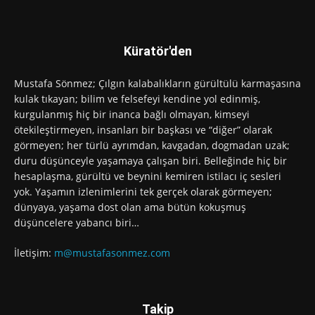
Küratör'den
Mustafa Sönmez; Çılgın kalabalıkların gürültülü karmaşasına
kulak tıkayan; bilim ve felsefeyi kendine yol edinmiş,
kurgulanmış hiç bir inanca bağlı olmayan, kimseyi
ötekileştirmeyen, insanları bir başkası ve “diğer” olarak
görmeyen; her türlü ayrımdan, kavgadan, dogmadan uzak;
duru düşünceyle yaşamaya çalışan biri. Belleğinde hiç bir
hesaplaşma, gürültü ve beynini kemiren istilacı iç sesleri
yok. Yaşamın izlenimlerini tek gerçek olarak görmeyen;
dünyaya, yaşama dost olan ama bütün kokuşmuş
düşüncelere yabancı biri…
İletişim:
m@mustafasonmez.com
Takip