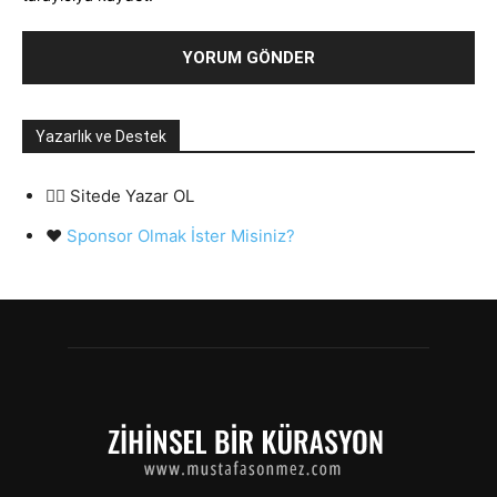
Yazarlık ve Destek
✍🏻 Sitede Yazar OL
❤️
Sponsor Olmak İster Misiniz?