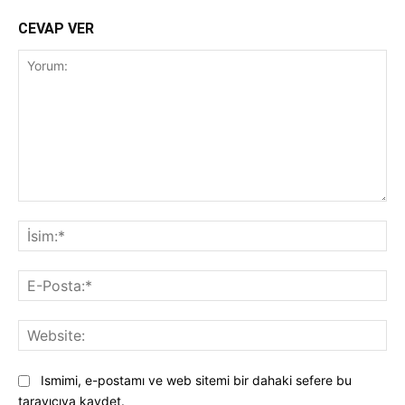
CEVAP VER
Yorum:
İsi
E-
Pos
Web
Ismimi, e-postamı ve web sitemi bir dahaki sefere bu
tarayıcıya kaydet.