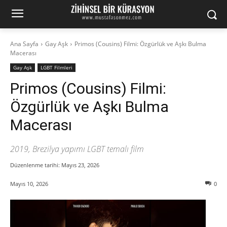
Ana Sayfa
Gay Aşk
Primos (Cousins) Filmi: Özgürlük ve Aşkı Bulma
Macerası
Gay Aşk
LGBT Filmleri
Primos (Cousins) Filmi:
Özgürlük ve Aşkı Bulma
Macerası
2019, Brezilya yapımı LGBT temalı film
Düzenlenme tarihi:
Mayıs 23, 2026
Mayıs 10, 2026
0