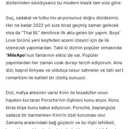
dizilerinden sıkıldıysanız bu modern klasik tam size göre.
Suç, sadakat ve tutku mu arıyorsunuz doğru dizidesiniz.
Her ne kadar 2022 yılı size biraz geçmiş zaman gelecek
olsa da “Thai BL” denilince ilk akla gelen bir yapım. Boys’
Love türünü yeni keşfeden acemi izleyici için de ilk
izlenecek yapımlardan. Tabii ki dizinin popüler olmasında
“
MileApo
“nun fanlarının etkisi de var. Popüler
yapımlardan her zaman uzak durayı tercih ediyorum. Ama
dizi, başrol kimyası ve oldukça cesur sahneler ve tatlı sert
romantizm ile kaliteli bir izletiş sunuyor.
Dizi, mafya ailesinin varisi Kinn ile tesadüfen onun
hayatını kurtaran Porsche’nin ilişkisini konu alıyor. Konu
biraz klişe bunu kabul ediyorum. Porsche, başlangıçta
sadece bir barmenken Kinn’in özel koruması olur.
Zamanla aralarındaki bağ güçlenir ve bu ilişki tehlikeli,