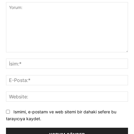
Yorum:
İsi
E-
Pos
Web
Ismimi, e-postamı ve web sitemi bir dahaki sefere bu
tarayıcıya kaydet.