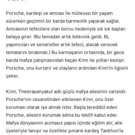
Porsche, kardeşi ve amcası ile mütevazı bir yaşam
sürerken geçimini bir barda barmenlik yaparak sağlar.
Amcasının tefecilere olan borcu nedeniyle sık sık başları
belaya girer. (Bu temadan artık bıkkınlık geldi. BL
yapımcıları ve senaristler artık tefeci, alacak verecek
temalarını bırakmalı.) Bu karmaşanın ortasında, bir gece
barda mafya çatışmasından kaçan Kinn ile yolları kesişir.
Porsche, onu kurtarır ve olayların ardından Kinn’in ilgisini
çeker.
Kinn, Theerapanyakul adlı güçlü mafya ailesinin varisidir.
Porsche’nin cesaretinden etkilenen Kinn, onu özel
koruması olarak işe almak ister. Başta tereddüt eden
Porsche, ailesini korumak adına bu teklifi kabul eder.
Mafya dünyasının acımasız yapısı içinde eğitim alır, aile
üyeleriyle tanışır ve özellikle şımarık kardeş Tankhun’la