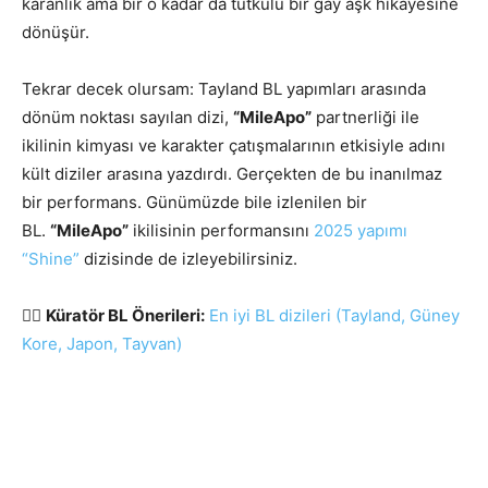
karanlık ama bir o kadar da tutkulu bir gay aşk hikâyesine
dönüşür.
Tekrar decek olursam: Tayland BL yapımları arasında
dönüm noktası sayılan dizi,
“MileApo”
partnerliği ile
ikilinin kimyası ve karakter çatışmalarının etkisiyle adını
kült diziler arasına yazdırdı. Gerçekten de bu inanılmaz
bir performans. Günümüzde bile izlenilen bir
BL.
“MileApo”
ikilisinin performansını
2025 yapımı
“Shine”
dizisinde de izleyebilirsiniz.
🏳️‍🌈
Küratör BL Önerileri:
En iyi BL dizileri (Tayland, Güney
Kore, Japon, Tayvan)