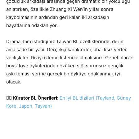
çocukluk arkadaşı arasında geçen dramatik bir yolculuğu
anlatırken, özellikle Zhuang Xi Wen’in yıllar sonra
kaybolmasının ardından geri kalan iki arkadaşın
hayatlarına odaklanıyor.
Drama, tam istediğiniz Taiwan BL özelliklerinde: derin
ama sade bir yapı. Gerçekçi karakterler, abartısız yerler
ve ilişkiler. Diziyi izleme listenize almalısınız. Genel olarak
boys’ love öykülerinde gözüken sığ, sorunsuz gençlik
aşkı teması yerine gerçek bir öyküye odaklanmak iyi
olacak.
🏳️‍🌈
Küratör BL Önerileri:
En iyi BL dizileri (Tayland, Güney
Kore, Japon, Tayvan)