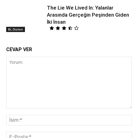
The Lie We Lived In: Yalanlar
Arasında Gerçeğin Peşinden Giden
İki İnsan
BL Dizileri
CEVAP VER
Yorum:
İsi
E-