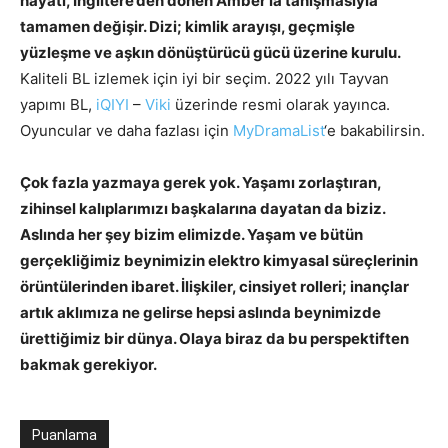
hayatı, İngiltere’den dönen Amber’la tanışmasıyla
tamamen değişir. Dizi; kimlik arayışı, geçmişle
yüzleşme ve aşkın dönüştürücü gücü üzerine kurulu.
Kaliteli BL izlemek için iyi bir seçim. 2022 yılı Tayvan
yapımı BL,
iQIYI
–
Viki
üzerinde resmi olarak yayınca.
Oyuncular ve daha fazlası için
MyDramaList
‘e bakabilirsin.
Çok fazla yazmaya gerek yok. Yaşamı zorlaştıran,
zihinsel kalıplarımızı başkalarına dayatan da biziz.
Aslında her şey bizim elimizde. Yaşam ve bütün
gerçekliğimiz beynimizin elektro kimyasal süreçlerinin
örüntülerinden ibaret. İlişkiler, cinsiyet rolleri; inançlar
artık aklımıza ne gelirse hepsi aslında beynimizde
ürettiğimiz bir dünya. Olaya biraz da bu perspektiften
bakmak gerekiyor.
Puanlama