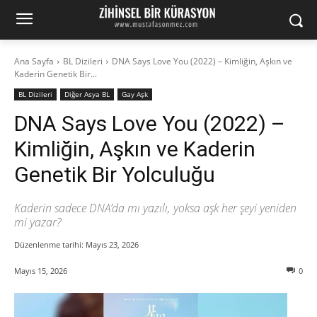
Ana Sayfa
BL Dizileri
DNA Says Love You (2022) – Kimliğin, Aşkın ve
Kaderin Genetik Bir...
BL Dizileri
Diğer Asya BL
Gay Aşk
DNA Says Love You (2022) –
Kimliğin, Aşkın ve Kaderin
Genetik Bir Yolculuğu
Kaderin sadece DNA’da mı yazılı, yoksa aşk her şeyi yeniden
mi yazar?
Düzenlenme tarihi:
Mayıs 23, 2026
Mayıs 15, 2026
0