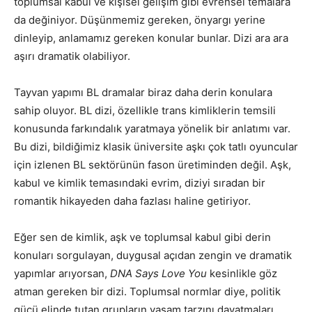
toplumsal kabul ve kişisel gelişim gibi evrensel temalara
da değiniyor. Düşünmemiz gereken, önyargı yerine
dinleyip, anlamamız gereken konular bunlar. Dizi ara ara
aşırı dramatik olabiliyor.
Tayvan yapımı BL dramalar biraz daha derin konulara
sahip oluyor. BL dizi, özellikle trans kimliklerin temsili
konusunda farkındalık yaratmaya yönelik bir anlatımı var.
Bu dizi, bildiğimiz klasik üniversite aşkı çok tatlı oyuncular
için izlenen BL sektörünün fason üretiminden değil. Aşk,
kabul ve kimlik temasındaki evrim, diziyi sıradan bir
romantik hikayeden daha fazlası haline getiriyor.
Eğer sen de kimlik, aşk ve toplumsal kabul gibi derin
konuları sorgulayan, duygusal açıdan zengin ve dramatik
yapımlar arıyorsan,
DNA Says Love You
kesinlikle göz
atman gereken bir dizi. Toplumsal normlar diye, politik
gücü elinde tutan grupların yaşam tarzını dayatmaları