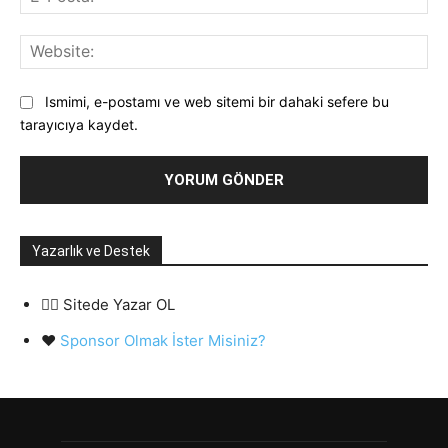
Pos
Web
Ismimi, e-postamı ve web sitemi bir dahaki sefere bu
tarayıcıya kaydet.
Yazarlık ve Destek
✍🏻 Sitede Yazar OL
❤️
Sponsor Olmak İster Misiniz?