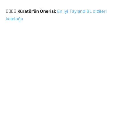
🏳️‍🌈🇹🇭
Küratör’ün Önerisi:
En iyi Tayland BL dizileri
kataloğu