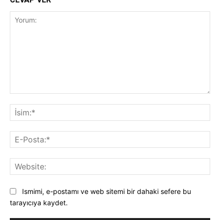
Yorum:
İsi
E-
Pos
Web
Ismimi, e-postamı ve web sitemi bir dahaki sefere bu
tarayıcıya kaydet.