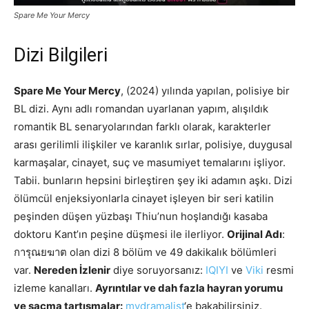
Spare Me Your Mercy
Dizi Bilgileri
Spare Me Your Mercy
, (2024) yılında yapılan, polisiye bir
BL dizi. Aynı adlı romandan uyarlanan yapım, alışıldık
romantik BL senaryolarından farklı olarak, karakterler
arası gerilimli ilişkiler ve karanlık sırlar, polisiye, duygusal
karmaşalar, cinayet, suç ve masumiyet temalarını işliyor.
Tabii. bunların hepsini birleştiren şey iki adamın aşkı. Dizi
ölümcül enjeksiyonlarla cinayet işleyen bir seri katilin
peşinden düşen yüzbaşı Thiu’nun hoşlandığı kasaba
doktoru Kant’ın peşine düşmesi ile ilerliyor.
Orijinal Adı
:
การุณยฆาต olan dizi 8 bölüm ve 49 dakikalık bölümleri
var.
Nereden İzlenir
diye soruyorsanız:
IQIYI
ve
Viki
resmi
izleme kanalları.
Ayrıntılar ve dah fazla hayran yorumu
ve saçma tartışmalar:
mydramalist
‘e bakabilirsiniz.