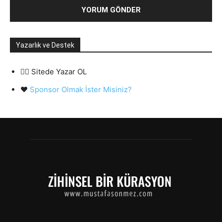
Yazarlık ve Destek
✍🏻 Sitede Yazar OL
❤️
Sponsor Olmak İster Misiniz?