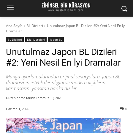
Ana Sayfa
BL Dizileri
Unutulmaz Japon BL Dizileri #2: Yeni Nesil En İyi
Dramalar
BL Dizileri
Dizi Listeleri
Japon BL
Unutulmaz Japon BL Dizileri
#2: Yeni Nesil En İyi Dramalar
Manga uyarlamalarından orijinal senaryolara; Japon BL
dramasının estetik derinliğini ve modern ilişkilerin
karmaşasını yansıtan harika diziler.
Düzenlenme tarihi:
Temmuz 19, 2026
Haziran 1, 2026
0