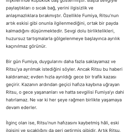
ilişkilerinde kopukluk baş göstermiştir. Başta sevgiyle
paylaştıkları o sıcak bağ, yerini ilgisizlik ve
anlaşmazlıklara bırakmıştır. Özellikle Fumiya, Ritsu’nun
artık eskisi gibi onunla ilgilenmediğini, ortak bir payda
kalmadığını düşünmektedir. Sevgi dolu birliktelikleri,
huzursuz tartışmalarla gölgelenmeye başlayınca ayrılık
kaçınılmaz görünür.
Bir gün Fumiya, duygularını daha fazla saklayamaz ve
Ritsu’ya ayrılmak istediğini söyler. Ancak Ritsu bu haberi
kaldıramaz; evden hızla ayrıldığı gece bir trafik kazası
geçirir. Kazanın ardından geçici hafıza kaybına uğrayan
Ritsu, o gece yaşananları ve hatta sevgilisi Fumiya’yı dahi
hatırlamaz. Ne var ki her şeye rağmen birlikte yaşamaya
devam ederler.
İlginç olan ise, Ritsu’nun hafızasını kaybetmiş hâli, eski
ilgisini ve sıcaklığını da geri getirmiş gibidir. Artık Ritsu,