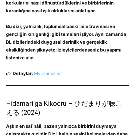
korkularını nasıl dönüştürdüklerini ve birbirlerinin
karanlığına nasıl ışık olduklarını anlatıyor.
Bu dizi; yalnızlık, toplumsal baskı, aile travması ve
gençliğin kırılganlığı gibi temaları işliyor. Aynı zamanda,
BL dizilerindeki duygusal derinlik ve gerçeklik
eksikliğinden şikayetçi izleyicilerdenseniz bu yapımı
listenize alın.
👉
Detaylar:
MyDramaList
Hidamari ga Kikoeru – ひだまりが聴こ
える (2024)
Aşkın en saf hâli, bazen yalnızca birbirini duymaya
çalışmakta gizlidir. Dizi, kalbin sesini kelimelerden daha