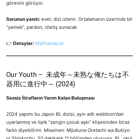
görevini görüyor.
Sorunun yanıtı:
evet, dizi izlenir. Ortalamanın üzerinde bir
“yemek”, pardon, izletiş sunacak
👉
Detaylar:
MyDramaList
Our Youth – 未成年～未熟な俺たちは不
器用に進行中～ (2024)
Sessiz İtirafların Yarım Kalan Buluşması
2024 yapımı bu Japon BL dizisi, aynı adlı webtoon’dan
uyarlanmış ve tipik “zengin çocuk aşkı” klişesinden biraz
farklı diyebilirim.
Miseinen: Mijukuna Oretachi wa Bukiyo
ni Shinkochu
, 30 dakikalık 11 bölümden oluşuyor. BL, okul