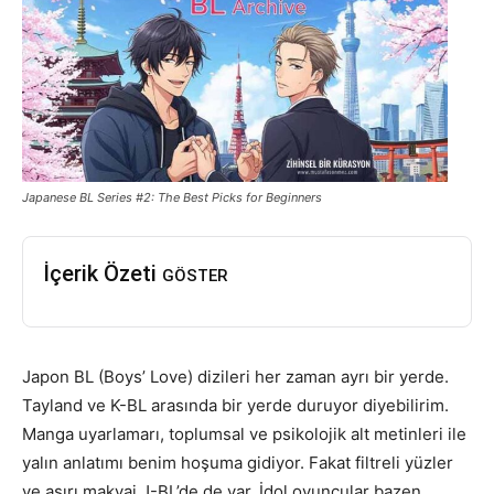
Japanese BL Series #2: The Best Picks for Beginners
İçerik Özeti
GÖSTER
Japon BL (Boys’ Love) dizileri her zaman ayrı bir yerde.
Tayland ve K-BL arasında bir yerde duruyor diyebilirim.
Manga uyarlamarı, toplumsal ve psikolojik alt metinleri ile
yalın anlatımı benim hoşuma gidiyor. Fakat filtreli yüzler
ve aşırı makyaj J-BL’de de var. İdol oyuncular bazen