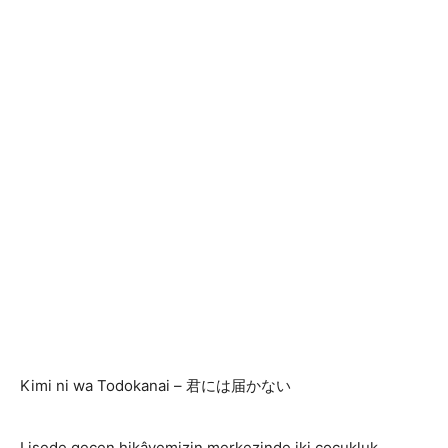
Kimi ni wa Todokanai – 君には届かない
Lisede geçen hikâyemizin merkezinde iki çocukluk