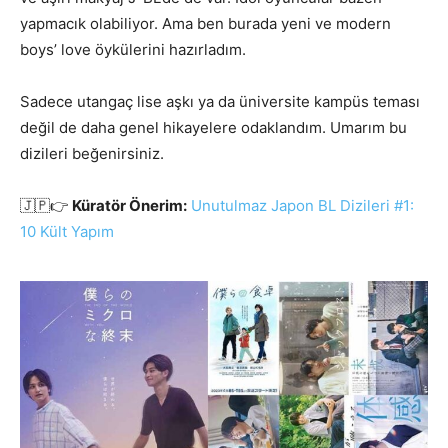
yapmacık olabiliyor. Ama ben burada yeni ve modern
boys’ love öykülerini hazırladım.
Sadece utangaç lise aşkı ya da üniversite kampüs teması
değil de daha genel hikayelere odaklandım. Umarım bu
dizileri beğenirsiniz.
🇯🇵👉
Küratör Önerim:
Unutulmaz Japon BL Dizileri #1:
10 Kült Yapım