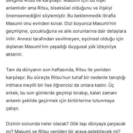
sevgilisi Ritsu ile karşılaşır. Masumi için bu ilişki
anlamlıdır ama Ritsu, biseksüel olduğunu ve ilişkiyi
önemsemediğini söylemiştir. Bu beklenmedik itirafla
Masumi onu evinden kovar. Dizi boyunca Masumi’nin
geçmişine, çocukluğuna ve aile sorunlarına dair detaylara
inilir. Annesi tarafından sevilmeyen, eşcinsel olduğu için
dışlanan Masumi’nin yaşadığı duygusal yük izleyiciye
aktarılır.
Tam da dünyanın son haftasında, Ritsu ile yeniden
karşılaşır. Bu süreçte Ritsu’nun tuhaf bir nedenle tanıştığı
intihara meyilli bir lise öğrencisi de onlara katılır. Üç
erkek, bu son günlerde geçmişi bırakıp, kalan zamanı
anlamlı şekilde geçirmek için birbirlerine tutunmaya
çalışır.
Dizinin sonunda neler olacak? Gök taşı dünyaya çarpacak
mı? Masumi ve Ritsu yeniden bir araya gelebilecek mi?